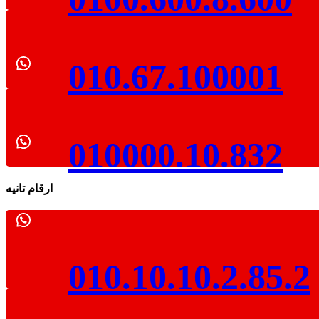
010.67.100001
010000.10.832
ارقام تانيه
010.10.10.2.85.2