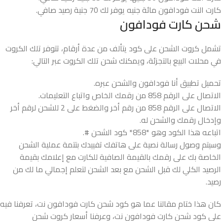
كارت النت فودافون مائة جنيه يوفر لك 70 جنية رصيد صافي.
شحن كارت فودافون
تشمل كروت الشحن على كود يتألف من عدة أرقام، تتوفر تلك الكروت
في محلات البيع بالتجزئة، ويمكنك شحن تلك الكروت عبر التالي:
تحميل تطبيق أنا فودافون والشحن عبره.
الاتصال على الرقم 858 من رقمك الخاص واتباع التعليمات.
الاتصال على الرقم 858 من رقم أخر والضغط على 2 للشحن لرقم أخر
وإدخال رقمك والشحن له.
اتباعه هذا الكود وهو *858* كود الشحن #.
وسيتم وصول رسالة نصية على هاتفك تفييدك بتتمة عملية الشحن
الخاصة بك على رقمك بالقيمة الصافية للكارت مع إعلامك بقيمة
الرصيد الكلي لك قبل الشحن مع بعد الشحن لتعلم إجمالي ما لك من
رصيد.
كان هذا ختام مقالنا عما هو كود شحن كارت فودافون نت، تعرفنا فيه
على كود شحن كارت فودافون نت، وعرفنا أسعار كروت شحن